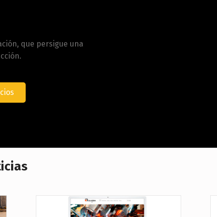
ación, que persigue una
cción.
cios
icias