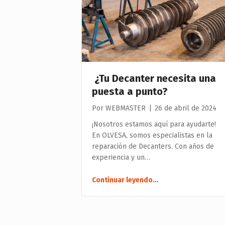
¿Tu Decanter necesita una
puesta a punto?
Por
WEBMASTER
|
26 de abril de 2024
¡Nosotros estamos aquí para ayudarte!
En OLVESA, somos especialistas en la
reparación de Decanters. Con años de
experiencia y un…
“ ¿Tu Decanter necesita una puesta a punto?”
Continuar leyendo
…