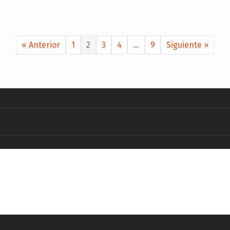
« Anterior
1
2
3
4
…
9
Siguiente »