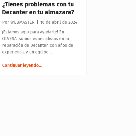
¿Tienes problemas con tu
Decanter en tu almazara?
Por
WEBMASTER
|
16 de abril de 2024
¡Estamos aquí para ayudarte! En
OLVESA, somos especialistas en la
reparación de Decanter, con años de
experiencia y un equipo…
“¿Tienes problemas con tu Decanter en tu almazara?”
Continuar leyendo
…