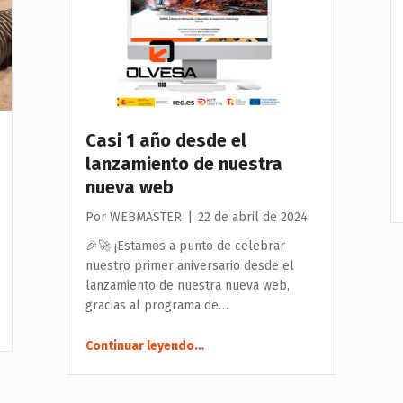
Casi 1 año desde el
lanzamiento de nuestra
nueva web
Por
WEBMASTER
|
22 de abril de 2024
🎉🚀 ¡Estamos a punto de celebrar
nuestro primer aniversario desde el
lanzamiento de nuestra nueva web,
gracias al programa de…
“Casi 1 año desde el lanzamiento de nuestra nueva web”
Continuar leyendo
…