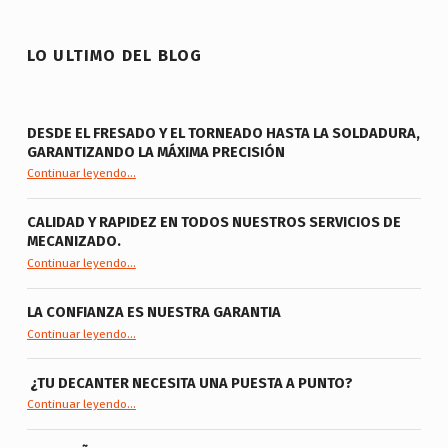
LO ULTIMO DEL BLOG
DESDE EL FRESADO Y EL TORNEADO HASTA LA SOLDADURA,
GARANTIZANDO LA MÁXIMA PRECISIÓN
Continuar leyendo
…
“Desde el fresado y el torneado hasta la soldadura, garantizando la máxima precisión”
CALIDAD Y RAPIDEZ EN TODOS NUESTROS SERVICIOS DE
MECANIZADO.
“Calidad y rapidez en todos nuestros servicios de mecanizado.”
Continuar leyendo
…
LA CONFIANZA ES NUESTRA GARANTIA
“La confianza es nuestra garantia”
Continuar leyendo
…
¿TU DECANTER NECESITA UNA PUESTA A PUNTO?
“ ¿Tu Decanter necesita una puesta a punto?”
Continuar leyendo
…