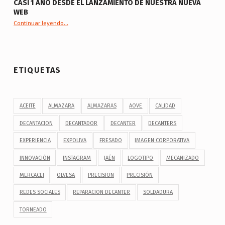
CASI 1 AÑO DESDE EL LANZAMIENTO DE NUESTRA NUEVA
WEB
“Casi 1 año desde el lanzamiento de nuestra nueva web”
Continuar leyendo
…
ETIQUETAS
ACEITE
ALMAZARA
ALMAZARAS
AOVE
CALIDAD
DECANTACION
DECANTADOR
DECANTER
DECANTERS
EXPERIENCIA
EXPOLIVA
FRESADO
IMAGEN CORPORATIVA
INNOVACIÓN
INSTAGRAM
JAÉN
LOGOTIPO
MECANIZADO
MERCACEI
OLVESA
PRECISION
PRECISIÓN
REDES SOCIALES
REPARACION DECANTER
SOLDADURA
TORNEADO